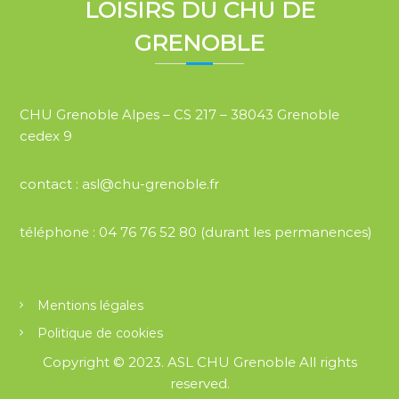
i
LOISIRS DU CHU DE
e
g
GRENOBLE
s
a
É
t
v
CHU Grenoble Alpes – CS 217 – 38043 Grenoble
i
cedex 9
è
o
n
contact : asl@chu-grenoble.fr
n
e
d
téléphone :
04 76 76 52 80
(durant les permanences)
m
e
e
v
n
Mentions légales
u
Politique de cookies
t
e
Copyright © 2023.
ASL CHU Grenoble
All rights
s
reserved.